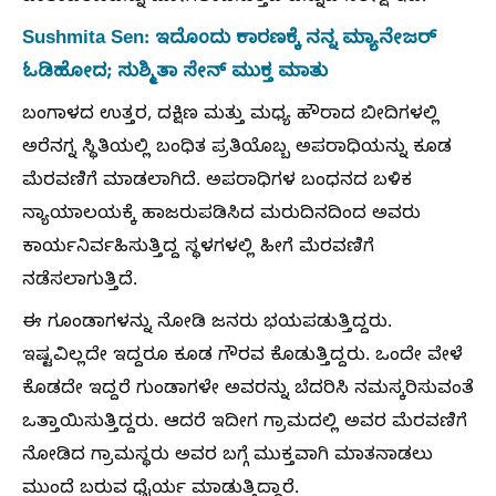
Sushmita Sen: ಇದೊಂದು ಕಾರಣಕ್ಕೆ ನನ್ನ ಮ್ಯಾನೇಜರ್
ಓಡಿಹೋದ; ಸುಶ್ಮಿತಾ ಸೇನ್ ಮುಕ್ತ ಮಾತು
ಬಂಗಾಳದ ಉತ್ತರ, ದಕ್ಷಿಣ ಮತ್ತು ಮಧ್ಯ ಹೌರಾದ ಬೀದಿಗಳಲ್ಲಿ
ಅರೆನಗ್ನ ಸ್ಥಿತಿಯಲ್ಲಿ ಬಂಧಿತ ಪ್ರತಿಯೊಬ್ಬ ಅಪರಾಧಿಯನ್ನು ಕೂಡ
ಮೆರವಣಿಗೆ ಮಾಡಲಾಗಿದೆ. ಅಪರಾಧಿಗಳ ಬಂಧನದ ಬಳಿಕ
ನ್ಯಾಯಾಲಯಕ್ಕೆ ಹಾಜರುಪಡಿಸಿದ ಮರುದಿನದಿಂದ ಅವರು
ಕಾರ್ಯನಿರ್ವಹಿಸುತ್ತಿದ್ದ ಸ್ಥಳಗಳಲ್ಲಿ ಹೀಗೆ ಮೆರವಣಿಗೆ
ನಡೆಸಲಾಗುತ್ತಿದೆ.
ಈ ಗೂಂಡಾಗಳನ್ನು ನೋಡಿ ಜನರು ಭಯಪಡುತ್ತಿದ್ದರು.
ಇಷ್ಟವಿಲ್ಲದೇ ಇದ್ದರೂ ಕೂಡ ಗೌರವ ಕೊಡುತ್ತಿದ್ದರು. ಒಂದೇ ವೇಳೆ
ಕೊಡದೇ ಇದ್ದರೆ ಗುಂಡಾಗಳೇ ಅವರನ್ನು ಬೆದರಿಸಿ ನಮಸ್ಕರಿಸುವಂತೆ
ಒತ್ತಾಯಿಸುತ್ತಿದ್ದರು. ಆದರೆ ಇದೀಗ ಗ್ರಾಮದಲ್ಲಿ ಅವರ ಮೆರವಣಿಗೆ
ನೋಡಿದ ಗ್ರಾಮಸ್ಥರು ಅವರ ಬಗ್ಗೆ ಮುಕ್ತವಾಗಿ ಮಾತನಾಡಲು
ಮುಂದೆ ಬರುವ ಧೈರ್ಯ ಮಾಡುತ್ತಿದ್ದಾರೆ.