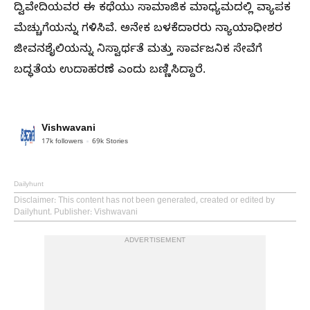
ದ್ವಿವೇದಿಯವರ ಈ ಕಥೆಯು ಸಾಮಾಜಿಕ ಮಾಧ್ಯಮದಲ್ಲಿ ವ್ಯಾಪಕ
ಮೆಚ್ಚುಗೆಯನ್ನು ಗಳಿಸಿವೆ. ಅನೇಕ ಬಳಕೆದಾರರು ನ್ಯಾಯಾಧೀಶರ
ಜೀವನಶೈಲಿಯನ್ನು ನಿಸ್ವಾರ್ಥತೆ ಮತ್ತು ಸಾರ್ವಜನಿಕ ಸೇವೆಗೆ
ಬದ್ಧತೆಯ ಉದಾಹರಣೆ ಎಂದು ಬಣ್ಣಿಸಿದ್ದಾರೆ.
Vishwavani
17k
followers
69k
Stories
Dailyhunt
Disclaimer
: This content has not been generated, created or edited by
Dailyhunt. Publisher: Vishwavani
ADVERTISEMENT