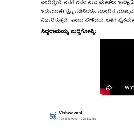
ಎಂದಿದ್ದೇನೆ. ನನಗೆ ಜನರ ಸೇವೆ ಮಾಡಲು ಇನ್ನೂ 
ಇರುವುದಾಗಿ ಸ್ಪಷ್ಟಪಡಿಸಿದರು. ಮುಂದಿನ ಮುಖ್ಯಮಂತ್
ನಿರ್ಧರಿಸುತ್ತದೆʼʼ ಎಂದು ಹೇಳಿದರು. ಜತೆಗೆ ಹೈಕಮ
ಸಿದ್ದರಾಮಯ್ಯ ಸುದ್ದಿಗೋಷ್ಠಿ:
Vishwavani
17k
followers
70k
Stories