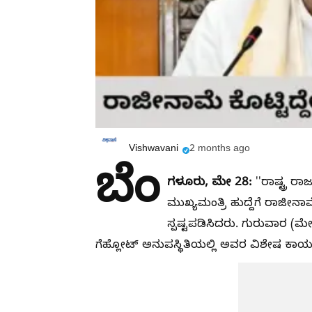
Vishwavani
2 months ago
ಬೆಂ
ಗಳೂರು, ಮೇ 28:
''ರಾಷ್ಟ್ರ ರ
ಮುಖ್ಯಮಂತ್ರಿ ಹುದ್ದೆಗೆ ರಾಜೀನಾ
ಸ್ಪಷ್ಟಪಡಿಸಿದರು. ಗುರುವಾರ (
ಗೆಹ್ಲೋಟ್​ ಅನುಪಸ್ಥಿತಿಯಲ್ಲಿ ಅವರ ವಿಶೇಷ ಕಾರ್ಯ