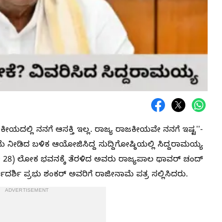
ಾಜಕೀಯದಲ್ಲಿ ನನಗೆ ಆಸಕ್ತಿ ಇಲ್ಲ. ರಾಜ್ಯ ರಾಜಕೀಯವೇ ನನಗೆ ಇಷ್ಟʼʼ-
ಮೆ ನೀಡಿದ ಬಳಿಕ ಆಯೋಜಿಸಿದ್ದ ಸುದ್ದಿಗೋಷ್ಠಿಯಲ್ಲಿ ಸಿದ್ದರಾಮಯ್ಯ
ಮೇ 28) ಲೋಕ ಭವನಕ್ಕೆ ತೆರಳಿದ ಅವರು ರಾಜ್ಯಪಾಲ ಥಾವರ್​ ಚಂದ್​
ದರ್ಶಿ ಪ್ರಭು ಶಂಕರ್‌ ಅವರಿಗೆ ರಾಜೀನಾಮೆ ಪತ್ರ ಸಲ್ಲಿಸಿದರು.
ADVERTISEMENT