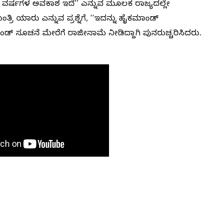
2 ವರ್ಷಗಳ ಅವಕಾಶ ಇದೆʼʼ ಎನ್ನುವ ಮೂಲಕ ರಾಜ್ಯದಲ್ಲೇ
ರಿ ಯಾರು ಎನ್ನುವ ಪ್ರಶ್ನೆಗೆ, ʼʼಇದನ್ನು ಹೈಕಮಾಂಡ್‌
ಾಂಡ್‌ ಸೂಚನೆ ಮೇರೆಗೆ ರಾಜೀನಾಮೆ ನೀಡಿದ್ದಾಗಿ ಪುನರುಚ್ಚರಿಸಿದರು.