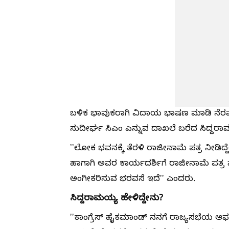
ಬಳಿಕ ಭಾವುಕರಾಗಿ ವಿದಾಯ ಭಾಷಣ ಮಾಡಿ ನೆರವ
ಸುದೀರ್ಘ ಸಿಎಂ ಎನ್ನುವ ದಾಖಲೆ ಬರೆದ ಸಿದ್ದರ
ʼʼಲೋಕ ಭವನಕ್ಕೆ ತೆರಳಿ ರಾಜೀನಾಮೆ ಪತ್ರ ನೀಡಿದ್ದೇ
ಹಾಗಾಗಿ ಅವರ ಕಾರ್ಯದರ್ಶಿಗೆ ರಾಜೀನಾಮೆ ಪತ್ರ 
ಅಂಗೀಕರಿಸುವ ಭರವಸೆ ಇದೆʼʼ ಎಂದರು.
ಸಿದ್ದರಾಮಯ್ಯ ಹೇಳಿದ್ದೇನು?
ʼʼಕಾಂಗ್ರೆಸ್‌ ಹೈಕಮಾಂಡ್‌ ನನಗೆ ರಾಜ್ಯಸಭೆಯ ಆಫರ್‌