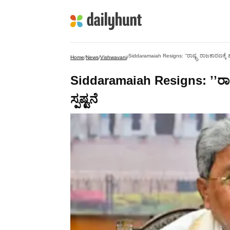
Siddaramaiah Resigns: ʼʼರಾಷ್ಟ್ರ ರಾಜಕಾರಣಕ್ಕೆ ಹೋ
Home
/
News
/
Vishwavani
/
Siddaramaiah Resigns: ʼʼರಾಷ್ಟ
ಸ್ಪಷ್ಟನೆ