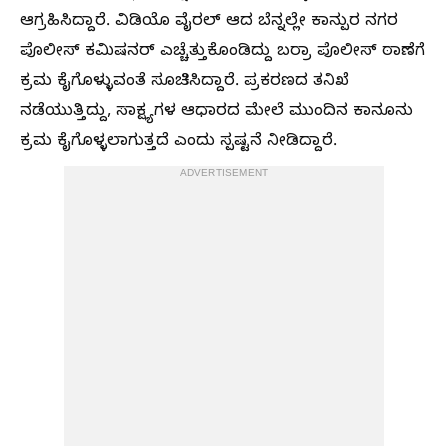
ಆಗ್ರಹಿಸಿದ್ದಾರೆ.​ ವಿಡಿಯೊ ವೈರಲ್ ಆದ ಬೆನ್ನಲ್ಲೇ ಕಾನ್ಪುರ ನಗರ
ಪೊಲೀಸ್ ಕಮಿಷನರ್ ಎಚ್ಚೆತ್ತುಕೊಂಡಿದ್ದು ಬರ್ರಾ ಪೊಲೀಸ್ ಠಾಣೆಗೆ
ಕ್ರಮ ಕೈಗೊಳ್ಳುವಂತೆ ಸೂಚಿಸಿದ್ದಾರೆ. ಪ್ರಕರಣದ ತನಿಖೆ
ನಡೆಯುತ್ತಿದ್ದು, ಸಾಕ್ಷ್ಯಗಳ ಆಧಾರದ ಮೇಲೆ ಮುಂದಿನ ಕಾನೂನು
ಕ್ರಮ ಕೈಗೊಳ್ಳಲಾಗುತ್ತದೆ ಎಂದು ಸ್ಪಷ್ಟನೆ ನೀಡಿದ್ದಾರೆ.
ADVERTISEMENT