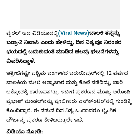
(Viral News)
ಬಾಲಕಿ ತನ್ನನ್ನು
ವೈರಲ್ ಆದ ವಿಡಿಯೊದಲ್ಲಿ
ಬರ್ರಾ-2 ನಿವಾಸಿ ಎಂದು ಹೇಳಿದ್ದು, ದಿನ ನಿತ್ಯವೂ ನಿರಂತರ
ಭಯದಲ್ಲಿ ಬದುಕುವಂತೆ ಮಾಡಿದ ಹಲವು ಘಟನೆಗಳನ್ನು
ವಿವರಿಸಿದ್ದಾಳೆ.
ಇತ್ತೀಚೆಗಷ್ಟೇ ಪಶ್ಚಿಮ ಬಂಗಾಳದ ಬರುಯಿಪುರ್‌ನಲ್ಲಿ 12 ವರ್ಷದ
ಬಾಲಕಿಯ ಮೇಲೆ ಅತ್ಯಾಚಾರ ಮತ್ತು ಕೊಲೆ ನಡೆದಿದ್ದು, ಭಾರಿ
ಆಕ್ರೋಶಕ್ಕೆ ಕಾರಣವಾಗಿತ್ತು. ಇದೀಗ ಪ್ರಕರಣದ ಮುಖ್ಯ ಆರೋಪಿ
ಪ್ರಭಾಶ್ ಮಂಡಲ್‌ನನ್ನು ಪೊಲೀಸರು ಎನ್‌ಕೌಂಟರ್‌ನಲ್ಲಿ ಗುಂಡಿಕ್ಕಿ
ಕೊಂದಿದ್ದಾರೆ. ಈ ನಡುವೆ ದಿನ ನಿತ್ಯ ಒಂದಾದರೂ ಲೈಂಗಿಕ
ದೌರ್ಜನ್ಯ ಪ್ರಕರಣ ಕೇಳಿಬರುತ್ತಲೇ ಇದೆ.
ವಿಡಿಯೊ ನೋಡಿ: