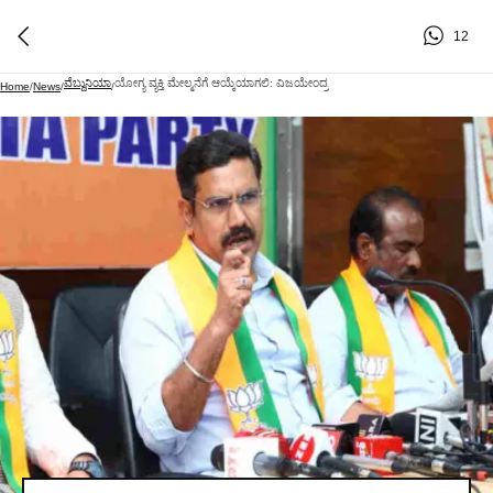
12
ವೆಬ್ದುನಿಯಾ
ಯೋಗ್ಯ ವ್ಯಕ್ತಿ ಮೇಲ್ಮನೆಗೆ ಆಯ್ಕೆಯಾಗಲಿ: ವಿಜಯೇಂದ್ರ
Home
/
News
/
/