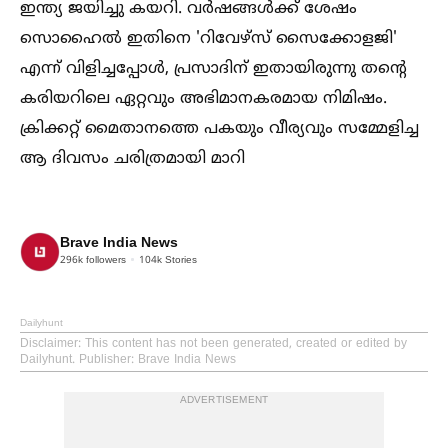
ഇന്ത്യ ജയിച്ചു കയറി. വർഷങ്ങള്‍ക്ക് ശേഷം
സൊഹൈല്‍ ഇതിനെ 'റിവേഴ്സ് സൈക്കോളജി'
എന്ന് വിളിച്ചപ്പോള്‍, പ്രസാദിന് ഇതായിരുന്നു തന്റെ
കരിയറിലെ ഏറ്റവും അഭിമാനകരമായ നിമിഷം.
ക്രിക്കറ്റ് മൈതാനത്തെ പകയും വീര്യവും സമ്മേളിച്ച
ആ ദിവസം ചരിത്രമായി മാറി
Brave India News
296k
followers
104k
Stories
Dailyhunt
Disclaimer
: This content has not been generated, created or edited by
Dailyhunt. Publisher: Brave India News
ADVERTISEMENT