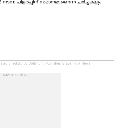
 നടന്ന പിളർപ്പിന് സമാനമാണെന്ന ചർച്ചകളും
eated or edited by Dailyhunt. Publisher: Brave India News
ADVERTISEMENT