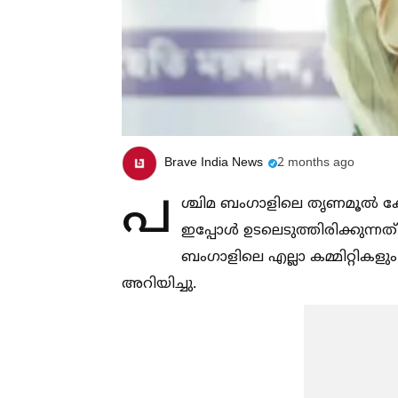
Brave India News
2 months ago
പ
ശ്ചിമ ബംഗാളിലെ തൃണമൂല്‍ കോ
ഇപ്പോള്‍ ഉടലെടുത്തിരിക്കുന്നത്
ബംഗാളിലെ എല്ലാ കമ്മിറ്റികളു
അറിയിച്ചു.