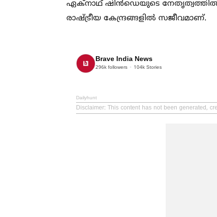
ഏക്‌നാഥ് ഷിൻഡെയുടെ നേതൃത്വത്തില്‍
രാഷ്ട്രീയ കേന്ദ്രങ്ങളില്‍ സജീവമാണ്.
Brave India News
296k
followers
104k
Stories
Dailyhunt
Disclaimer
: This content has not been generated, cr