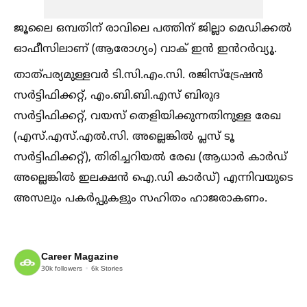
ജൂലൈ ഒമ്പതിന് രാവിലെ പത്തിന് ജില്ലാ മെഡിക്കല്‍
ഓഫീസിലാണ് (ആരോഗ്യം) വാക് ഇൻ ഇൻറർവ്യൂ.
താത്പര്യമുള്ളവർ ടി.സി.എം.സി. രജിസ്‌ട്രേഷൻ
സർട്ടിഫിക്കറ്റ്, എം.ബി.ബി.എസ് ബിരുദ
സർട്ടിഫിക്കറ്റ്, വയസ് തെളിയിക്കുന്നതിനുള്ള രേഖ
(എസ്.എസ്.എല്‍.സി. അല്ലെങ്കില്‍ പ്ലസ് ടൂ
സർട്ടിഫിക്കറ്റ്), തിരിച്ചറിയല്‍ രേഖ (ആധാർ കാർഡ്
അല്ലെങ്കില്‍ ഇലക്ഷൻ ഐ.ഡി കാർഡ്) എന്നിവയുടെ
അസലും പകർപ്പുകളും സഹിതം ഹാജരാകണം.
Career Magazine
30k
followers
6k
Stories