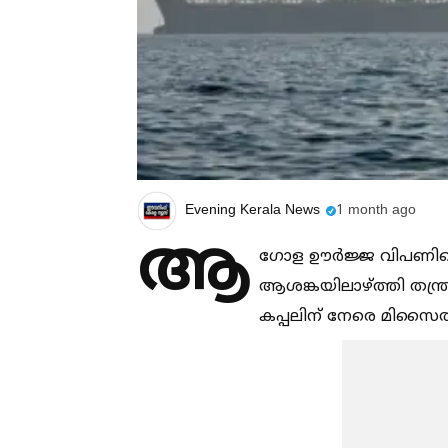
Evening Kerala News
1 month ago
ആ
ഗോള ഊർജ്ജ വിപണിയെയ
ആശങ്കയിലാഴ്ത്തി തന്ത്
കപ്പലിന് നേരെ മിസൈല