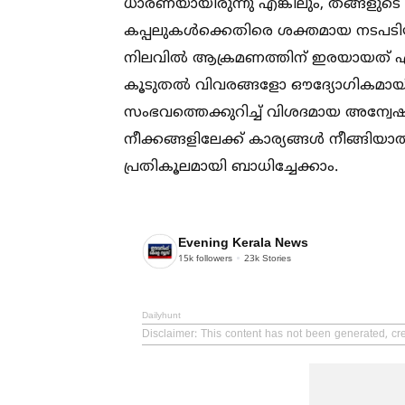
ധാരണയായിരുന്നു എങ്കിലും, തങ്ങളുടെ
കപ്പലുകള്‍ക്കെതിരെ ശക്തമായ നടപടിയുണ
നിലവില്‍ ആക്രമണത്തിന് ഇരയായത് ഏത
കൂടുതല്‍ വിവരങ്ങളോ ഔദ്യോഗികമായി പു
സംഭവത്തെക്കുറിച്ച്‌ വിശദമായ അന്വ
നീക്കങ്ങളിലേക്ക് കാര്യങ്ങള്‍ നീങ്
പ്രതികൂലമായി ബാധിച്ചേക്കാം.
Evening Kerala News
15k
followers
23k
Stories
Dailyhunt
Disclaimer
: This content has not been generated, cr