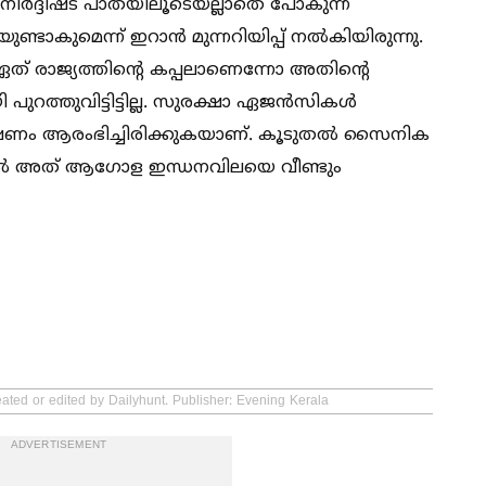
 നിർദ്ദിഷ്ട പാതയിലൂടെയല്ലാതെ പോകുന്ന
്ടാകുമെന്ന് ഇറാൻ മുന്നറിയിപ്പ് നല്‍കിയിരുന്നു.
് രാജ്യത്തിന്റെ കപ്പലാണെന്നോ അതിന്റെ
റത്തുവിട്ടിട്ടില്ല. സുരക്ഷാ ഏജൻസികള്‍
േഷണം ആരംഭിച്ചിരിക്കുകയാണ്. കൂടുതല്‍ സൈനിക
ങിയാല്‍ അത് ആഗോള ഇന്ധനവിലയെ വീണ്ടും
eated or edited by Dailyhunt. Publisher: Evening Kerala
ADVERTISEMENT