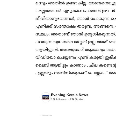
ഒന്നും അതില്‍ ഉണ്ടാകില്ല. അങ്ങനെയുള
അല്ലാത്തവർ എടുക്കണം. ഞാൻ ഇടാൻ പ
ജീവിതാനുഭവങ്ങള്‍, ഞാൻ പോകുന്ന ചെറി
എനിക്ക് സന്തോഷം തരുന്ന, അങ്ങനെ എന
സ്ഥലം, അതാണ് ഞാൻ ഉദ്ദേശിക്കുന്ന
പറയുന്നതുപോലെ മറ്റേത് ഇല്ല അത് ഞ
ആയിട്ടുണ്ട്. അഞ്ചുപേര് ആയാലും ഞാൻ 
വിഡിയോ ചെയ്യണം എന്ന് കരുതി ഇരിക്ക
ലൈവ് ആയിട്ടും കാണാം . ചില കണ്ടെന്റു
എല്ലാരും സബ്സ്ക്രൈബ് ചെയ്യുക.'' മഞ
Evening Kerala News
15k
followers
23k
Stories
Dailyhunt