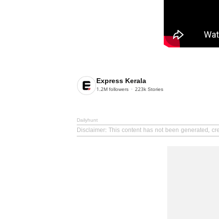
Express Kerala
1.2M
followers
223k
Stories
Dailyhunt
Disclaimer
: This content has not been generated, cr