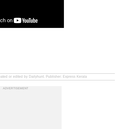
eated or edited by Dailyhunt. Publisher: Express Kerala
ADVERTISEMENT