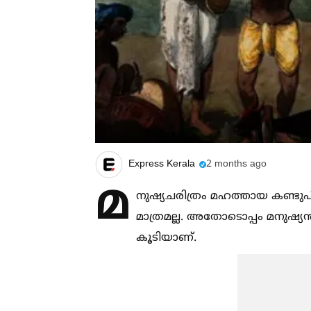
Express Kerala
2 months ago
മ
നുഷ്യചരിത്രം മഹത്തായ കണ്ട
മാത്രമല്ല. അതോടൊപ്പം മനുഷ്യ
കൂടിയാണ്.