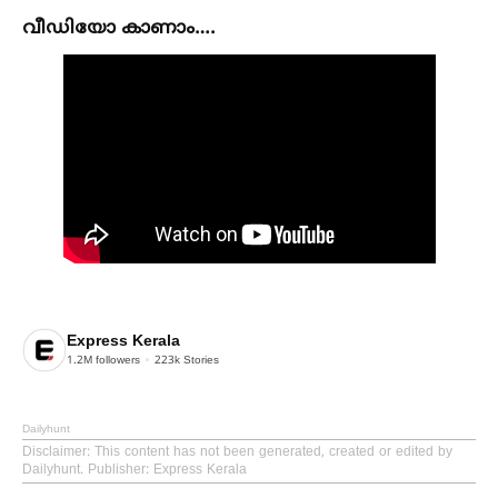
വീഡിയോ കാണാം….
Express Kerala
1.2M
followers
223k
Stories
Dailyhunt
Disclaimer
: This content has not been generated, created or edited by
Dailyhunt. Publisher: Express Kerala