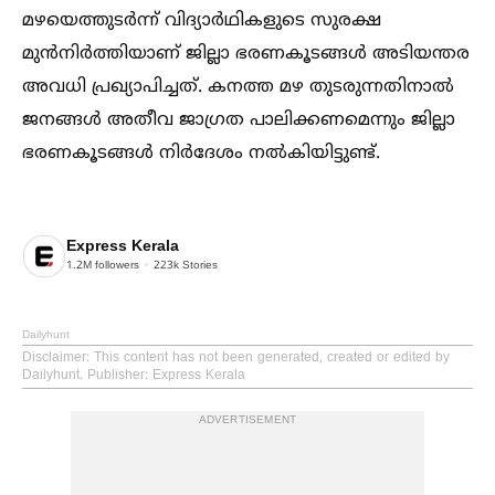
മഴയെത്തുടർന്ന് വിദ്യാർഥികളുടെ സുരക്ഷ
മുൻനിർത്തിയാണ് ജില്ലാ ഭരണകൂടങ്ങള്‍ അടിയന്തര
അവധി പ്രഖ്യാപിച്ചത്. കനത്ത മഴ തുടരുന്നതിനാല്‍
ജനങ്ങള്‍ അതീവ ജാഗ്രത പാലിക്കണമെന്നും ജില്ലാ
ഭരണകൂടങ്ങള്‍ നിർദേശം നല്‍കിയിട്ടുണ്ട്.
Express Kerala
1.2M
followers
223k
Stories
Dailyhunt
Disclaimer
: This content has not been generated, created or edited by
Dailyhunt. Publisher: Express Kerala
ADVERTISEMENT