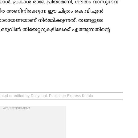
 പ്രകാശ് രാജ്, പ്രിയാമണി, ഗൗതം വാസുദേവ്
ിര അണിനിരക്കുന്ന ഈ ചിത്രം കെ.വി.എൻ
 നാരായണയാണ് നിർമ്മിക്കുന്നത്. തങ്ങളുടെ
ഒടുവില്‍ തിയേറ്ററുകളിലേക്ക് എത്തുന്നതിന്റെ
eated or edited by Dailyhunt. Publisher: Express Kerala
ADVERTISEMENT