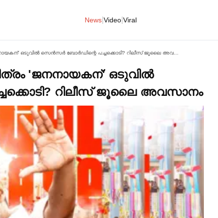
|
|
News
Video
Viral
കോടതി കയറിയ ദളപതി ചിത്രം 'ജനനായകന്' ഒടുവില്‍ സെൻസര്‍ ബോര്‍ഡിന്റെ പച്ചക്കൊടി? റിലീസ് ജൂലൈ അവസാനം
്രം 'ജനനായകന്' ഒടുവില്‍
ച്ചക്കൊടി? റിലീസ് ജൂലൈ അവസാനം