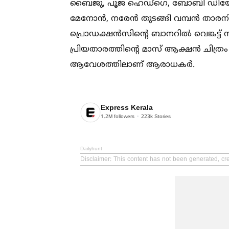
ബൈജു, പൂജ ഹെഡ്ഗെ, ബോബി ഡിയോള്‍,
മേനോൻ, നരേൻ തുടങ്ങി വമ്പൻ താരന
പ്രൊഡക്ഷൻസിന്റെ ബാനറില്‍ വെങ്കട്ട്
പ്രിയതാരത്തിന്റെ മാസ് ആക്ഷൻ ചിത്രം 
ആവേശത്തിലാണ് ആരാധകർ.
Express Kerala
1.2M
followers
223k
Stories
Dailyhunt
Disclaimer
: This content has not been generated, cr