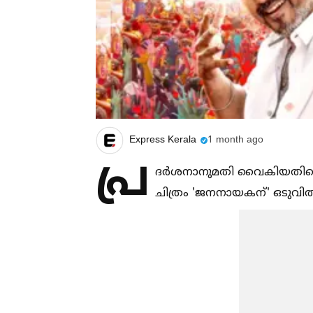
Express Kerala
1 month ago
പ്ര
ദർശനാനുമതി വൈകിയതിനെ തു
ചിത്രം 'ജനനായകന്' ഒടുവില്‍