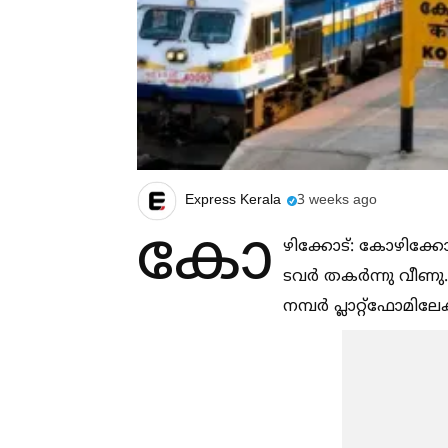
Express Kerala
3 weeks ago
കോ
ഴിക്കോട്: കോഴിക്കോട
ടവർ തകർന്നു വീണു. 
നമ്പർ പ്ലാറ്റ്‌ഫോമി