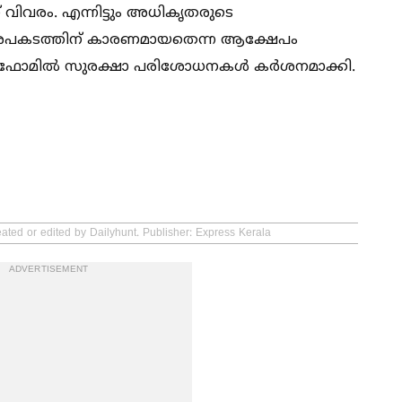
ണ് വിവരം. എന്നിട്ടും അധികൃതരുടെ
 അപകടത്തിന് കാരണമായതെന്ന ആക്ഷേപം
ലാറ്റ്‌ഫോമില്‍ സുരക്ഷാ പരിശോധനകള്‍ കർശനമാക്കി.
eated or edited by Dailyhunt. Publisher: Express Kerala
ADVERTISEMENT