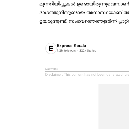
മുന്നറിയിപ്പുകള്‍ ഉണ്ടായിരുന്നുവെന്നാ
ഭാഗത്തുനിന്നുണ്ടായ അനാസ്ഥയാണ്
ഉയരുന്നുണ്ട്. സംഭവത്തെത്തുടർന്ന് പ്
Express Kerala
1.2M
followers
222k
Stories
Dailyhunt
Disclaimer
: This content has not been generated, cr