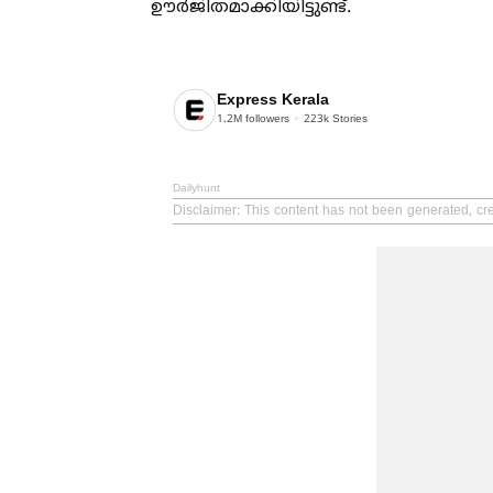
ഊർജിതമാക്കിയിട്ടുണ്ട്.
Express Kerala
1.2M
followers
223k
Stories
Dailyhunt
Disclaimer
: This content has not been generated, cr