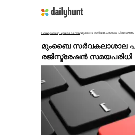
മുംബൈ സര്‍വകലാശാല പ്രവേശനം 2026
Home
/
News
/
Express Kerala
/
മുംബൈ സര്‍വകലാശാല പ്ര
രജിസ്ട്രേഷൻ സമയപരിധി നീ