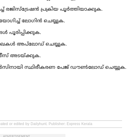
 രജിസ്ട്രേഷൻ പ്രക്രിയ പൂർത്തിയാക്കുക.
യോഗിച്ച്‌ ലോഗിൻ ചെയ്യുക.
‍ പൂരിപ്പിക്കുക.
േഖകള്‍ അപ്‌ലോഡ് ചെയ്യുക.
ീസ് അടയ്ക്കുക.
ഫറൻസിനായി സ്ഥിരീകരണ പേജ് ഡൗണ്‍ലോഡ് ചെയ്യുക.
eated or edited by Dailyhunt. Publisher: Express Kerala
ADVERTISEMENT