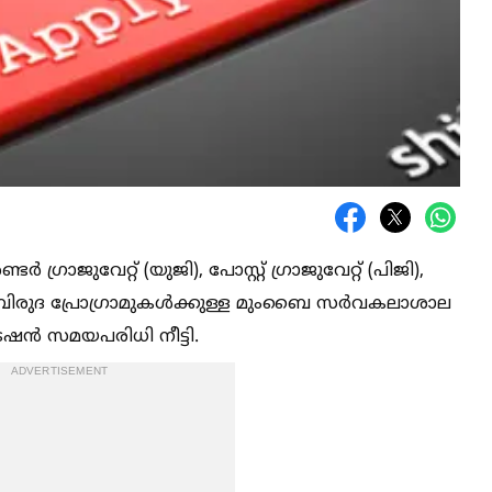
ജുവേറ്റ് (യുജി), പോസ്റ്റ് ഗ്രാജുവേറ്റ് (പിജി),
ിരുദ പ്രോഗ്രാമുകള്‍ക്കുള്ള മുംബൈ സർവകലാശാല
രേഷൻ സമയപരിധി നീട്ടി.
ADVERTISEMENT