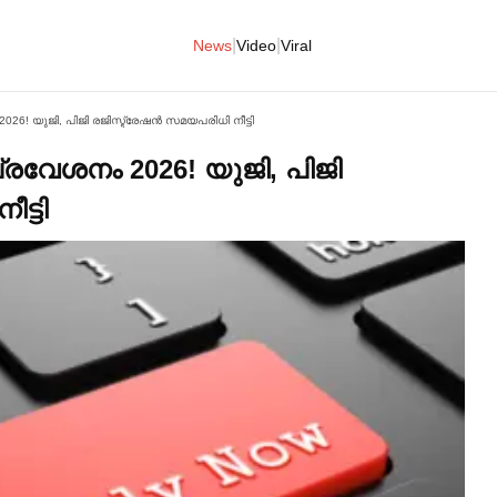
|
|
News
Video
Viral
! യുജി, പിജി രജിസ്ട്രേഷൻ സമയപരിധി നീട്ടി
വേശനം 2026! യുജി, പിജി
ട്ടി