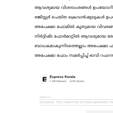
ആവശ്യമായ വിശദാംശങ്ങള്‍ ഉപയോഗിച്ച്‌
രജിസ്റ്റർ ചെയ്ത ക്രെഡൻഷ്യലുകള്‍ ഉപ
അപേക്ഷാ ഫോമില്‍ കൃത്യമായ വിവരങ്ങള്
നിർദ്ദിഷ്ട ഫോർമാറ്റില്‍ ആവശ്യമായ ര
ബാധകമാകുന്നിടത്തെല്ലാം അപേക്ഷാ ഫ
അപേക്ഷാ ഫോം സമർപ്പിച്ച്‌ ഭാവി റ
Express Kerala
1.2M
followers
223k
Stories
Dailyhunt
Disclaimer
: This content has not been generated, cr