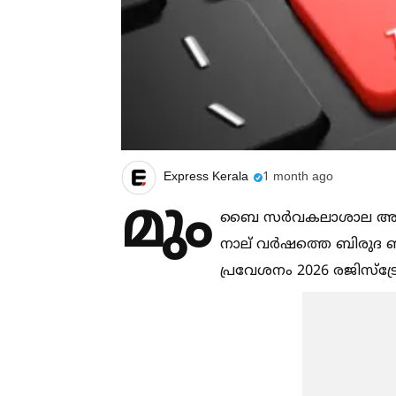
Express Kerala
1 month ago
മും
ബൈ സർവകലാശാല അണ്ടർ ഗ്രാ
നാല് വർഷത്തെ ബിരുദ ബ
പ്രവേശനം 2026 രജിസ്ട്