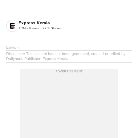
Express Kerala
1.2M
followers
223k
Stories
Dailyhunt
Disclaimer
: This content has not been generated, created or edited by
Dailyhunt. Publisher: Express Kerala
ADVERTISEMENT