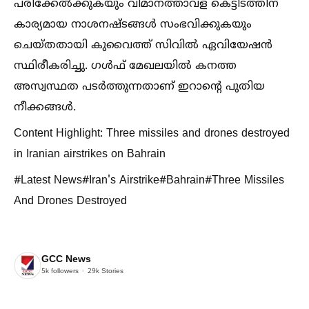
പരിക്കേല്‍ക്കുകയും വിമാനത്താവള കെട്ടിടത്തിന്
കാര്യമായ നാശനഷ്ടങ്ങള്‍ സംഭവിക്കുകയും
ചെയ്തതായി കുവൈത്ത് സിവില്‍ ഏവിയേഷൻ
സ്ഥിരീകരിച്ചു. ഗള്‍ഫ് മേഖലയില്‍ കനത്ത
അസ്വസ്ഥത പടർത്തുന്നതാണ് ഇറാന്റെ പുതിയ
നീക്കങ്ങള്‍.
Content Highlight: Three missiles and drones destroyed
in Iranian airstrikes on Bahrain
#Latest News#Iran's Airstrike#Bahrain#Three Missiles
And Drones Destroyed
GCC News
5k
followers
29k
Stories