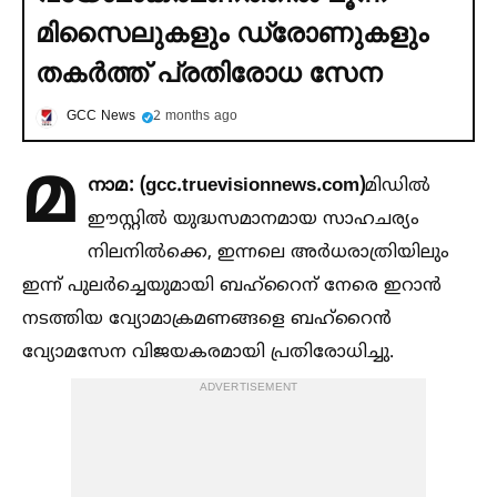
മിസൈലുകളും ഡ്രോണുകളും
തകര്‍ത്ത് പ്രതിരോധ സേന
GCC News
2 months ago
മ
നാമ: (gcc.truevisionnews.com)
മിഡില്‍
ഈസ്റ്റില്‍ യുദ്ധസമാനമായ സാഹചര്യം
നിലനില്‍ക്കെ, ഇന്നലെ അർധരാത്രിയിലും
ഇന്ന് പുലർച്ചെയുമായി ബഹ്‌റൈന് നേരെ ഇറാൻ
നടത്തിയ വ്യോമാക്രമണങ്ങളെ ബഹ്‌റൈൻ
വ്യോമസേന വിജയകരമായി പ്രതിരോധിച്ചു.
ADVERTISEMENT