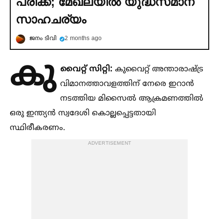
പരിക്ക്; മേഖലയില്‍ യുദ്ധസമാന
സാഹചര്യം
ജനം ടിവി
2 months ago
കു
വൈറ്റ് സിറ്റി:
കുവൈറ്റ് അന്താരാഷ്‌ട്ര
വിമാനത്താവളത്തിന് നേരെ ഇറാന്‍
നടത്തിയ മിസൈല്‍ ആക്രമണത്തില്‍
ഒരു ഇന്ത്യന്‍ സ്വദേശി കൊല്ലപ്പെട്ടതായി
സ്ഥിരീകരണം.
ADVERTISEMENT