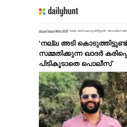
ജനം ടിവി
Home
/
News
/
/
'നല്ല അടി കൊടുത്തിട്ടുണ്ട
സമ്മതിക്കുന്ന ഖാദര്‍ കരിപ
പിടികൂടാതെ പൊലീസ്