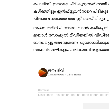
പൊലീസ്, ഇയാളെ പിടികൂടുന്നതിനായി തിരച
കഴിഞ്ഞിട്ടും ഇൻഫ്ളുവൻസറെ പിടികൂടാൻ സാധി
ചിലരെ നേരത്തെ അറസ്റ്റ് ചെയ്തിരുന്നു
സംഭവത്തിന് പിന്നാലെ ഖാദർ കരിപ്പൊട
ഇയാള്‍ സോഷ്യല്‍ മീഡിയയില്‍ വീഡിയ
ബന്ധപ്പെട്ട അന്വേഷണം പുരോഗമിക്കു
സാക്ഷിമൊഴികളും പരിശോധിക്കുകയാണെ
ജനം ടിവി
231k
followers
221k
Stories
Dailyhunt
Disclaimer
: This content has not been generated, cr