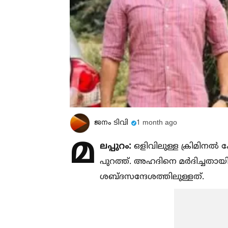
ജനം ടിവി
1 month ago
മ
ലപ്പുറം:
ഒളിവിലുള്ള ക്രിമിനല്‍
പുറത്ത്. അഹദിനെ മർദിച്ചതായ
ശബ്ദസന്ദേശത്തിലുള്ളത്.