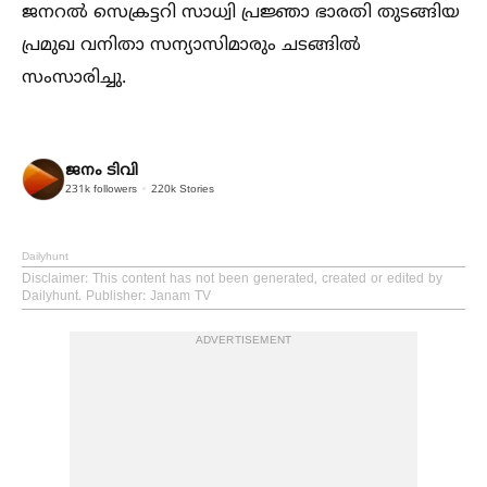
ജനറല്‍ സെക്രട്ടറി സാധ്വി പ്രജ്ഞാ ഭാരതി തുടങ്ങിയ
പ്രമുഖ വനിതാ സന്യാസിമാരും ചടങ്ങില്‍
സംസാരിച്ചു.
ജനം ടിവി
231k
followers
220k
Stories
Dailyhunt
Disclaimer
: This content has not been generated, created or edited by
Dailyhunt. Publisher: Janam TV
ADVERTISEMENT