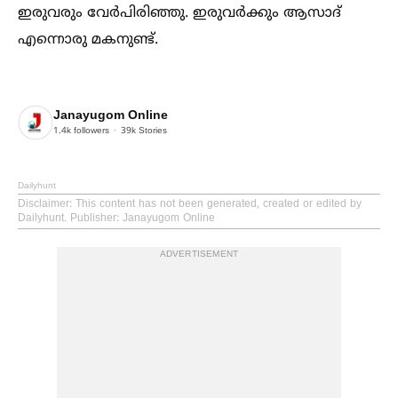
ഇരുവരും വേർപിരിഞ്ഞു. ഇരുവർക്കും ആസാദ്
എന്നൊരു മകനുണ്ട്.
Janayugom Online
1.4k
followers
39k
Stories
Dailyhunt
Disclaimer
: This content has not been generated, created or edited by
Dailyhunt. Publisher: Janayugom Online
ADVERTISEMENT