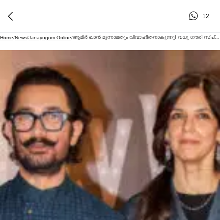
12
ആമിര്‍ ഖാൻ മൂന്നാമതും വിവാഹിതനാകുന്നു! വധു ഗൗരി സ്പ്രാറ്റ്
Home
/
News
/
Janayugom Online
/