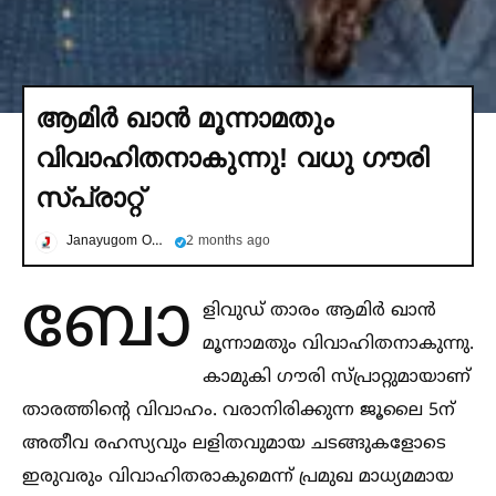
ആമിര്‍ ഖാൻ മൂന്നാമതും
വിവാഹിതനാകുന്നു! വധു ഗൗരി
സ്പ്രാറ്റ്
Janayugom Online
2 months ago
ബോ
ളിവുഡ് താരം ആമിർ ഖാൻ
മൂന്നാമതും വിവാഹിതനാകുന്നു.
കാമുകി ഗൗരി സ്പ്രാറ്റുമായാണ്
താരത്തിന്റെ വിവാഹം. വരാനിരിക്കുന്ന ജൂലൈ 5ന്
അതീവ രഹസ്യവും ലളിതവുമായ ചടങ്ങുകളോടെ
ഇരുവരും വിവാഹിതരാകുമെന്ന് പ്രമുഖ മാധ്യമമായ