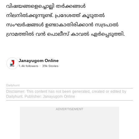
വിഷയങ്ങളെച്ചൊല്ലി തർക്കങ്ങള്‍
നിലനില്‍ക്കുന്നുണ്ട്. പ്രദേശത്ത് കൂടുതല്‍
സംഘർഷങ്ങള്‍ ഉണ്ടാകാതിരിക്കാൻ സദ്രപാല്‍
ഗ്രാമത്തില്‍ വൻ പൊലീസ് കാവല്‍ ഏർപ്പെടുത്തി.
Janayugom Online
1.4k
followers
39k
Stories
Dailyhunt
Disclaimer
: This content has not been generated, created or edited by
Dailyhunt. Publisher: Janayugom Online
ADVERTISEMENT