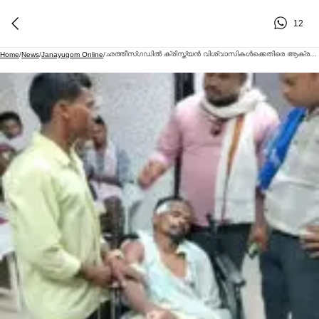
12
ഛത്തീസ്ഗഡില്‍ ക്രിസ്ത്യൻ വിശ്വാസികള്‍ക്കെതിരെ ആക്രമണം; ഗര്‍ഭിണിയായ സ്ത്രീ ഉള്‍പ്പെടെ 25 പേര്‍ക്ക് പരിക്ക്
Home
/
News
/
Janayugom Online
/