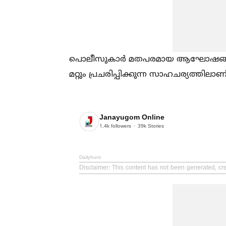
പൊലീസുകാർ മതപരമായ ആഘോഷങ്ങളില്‍ പ
മറ്റും പ്രചരിപ്പിക്കുന്ന സാഹചര്യത്തിലാണ
Janayugom Online
1.4k
followers
39k
Stories
Dailyhunt
Disclaimer
: This content has not been generated, cr