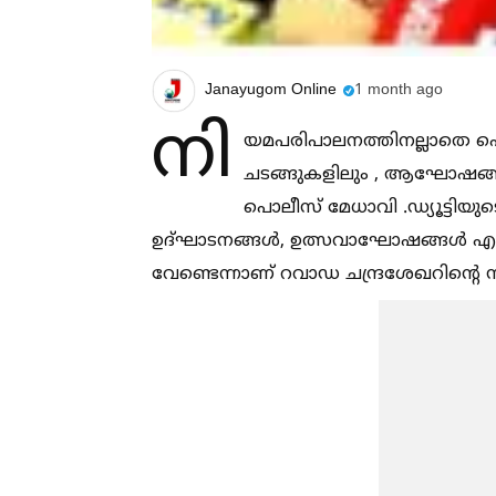
Janayugom Online
1 month ago
നി
യമപരിപാലനത്തിനല്ലാതെ പൊ
ചടങ്ങുകളിലും , ആഘോഷങ്ങളി
പൊലീസ് മേധാവി .ഡ്യൂട്ടിയ
ഉദ്ഘാടനങ്ങള്‍, ഉത്സവാഘോഷങ്ങള്‍ എന
വേണ്ടെന്നാണ് റവാഡ ചന്ദ്രശേഖറിന്റെ 