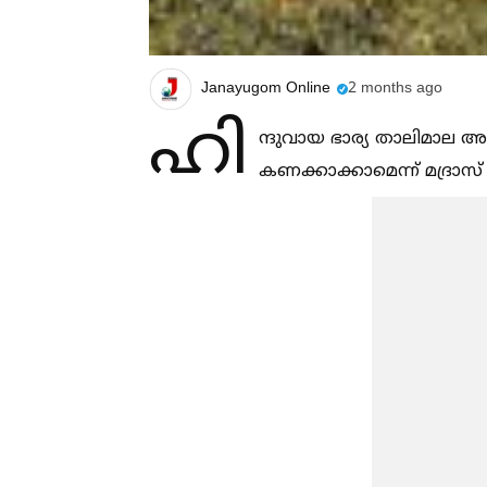
Janayugom Online
2 months ago
ഹി
ന്ദുവായ ഭാര്യ താലിമാല അഴി
കണക്കാക്കാമെന്ന് മദ്രാ