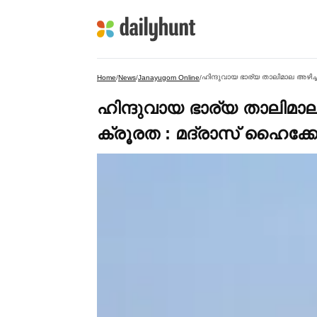
ഹിന്ദുവായ ഭാര്യ താലിമാല അഴിച്ച
Home
/
News
/
Janayugom Online
/
ഹിന്ദുവായ ഭാര്യ താലിമാല അ
ക്രൂരത : മദ്രാസ് ഹൈക്ക