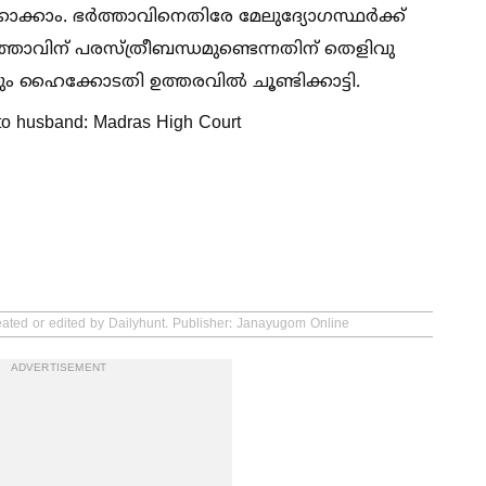
കാക്കാം. ഭർത്താവിനെതിരേ മേലുദ്യോഗസ്ഥർക്ക്
്താവിന് പരസ്ത്രീബന്ധമുണ്ടെന്നതിന് തെളിവു
്നും ഹൈക്കോടതി ഉത്തരവില്‍ ചൂണ്ടിക്കാട്ടി.
y to husband: Madras High Court
eated or edited by Dailyhunt. Publisher: Janayugom Online
ADVERTISEMENT