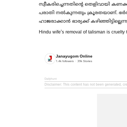
സ്വീകരിച്ചെന്നതിന്റെ തെളിവായി കണക്
പരാതി നല്‍കുന്നതും ക്രൂരതയാണ്. ഭർത
ഹാജരാക്കാൻ ഭാര്യക്ക് കഴിഞ്ഞിട്ടില്ലെന
Hindu wife's removal of talisman is cruelt
Janayugom Online
1.4k
followers
39k
Stories
Dailyhunt
Disclaimer
: This content has not been generated, cr