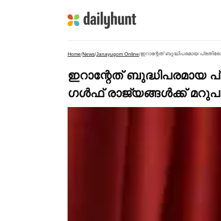
Home
/
News
/
Janayugom Online
/
ഇറാന്റേത് ബുദ്ധിപരമായ പ്
ഗള്‍ഫ് രാജ്യങ്ങള്‍ക്ക് മറ