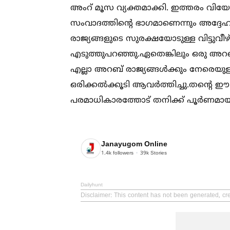
അംറ് മൂസ വ്യക്തമാക്കി. ഇത്തരം വി
സംവാദത്തിന്റെ ഭാഗമാണെന്നും അദ്ദേഹം
രാജ്യങ്ങളുടെ സുരക്ഷയോടുള്ള വിട്ടുവീ
എടുത്തുപറഞ്ഞു.ഏതെങ്കിലും ഒരു അറബ്
എല്ലാ അറബ് രാജ്യങ്ങള്‍ക്കും നേരെയ
ഒരിക്കല്‍ക്കൂടി ആവര്‍ത്തിച്ചു.തന്റെ ഈ ഉ
പരമാധികാരത്തോട് തനിക്ക് പൂര്‍ണമായ കൂറ
Janayugom Online
1.4k
followers
39k
Stories
Dailyhunt
Disclaimer
: This content has not been generated, cr