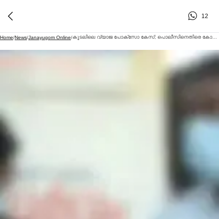
12
കൂടലിലെ വ്യാജ പോക്സോ കേസ്; പൊലീസിനെതിരെ കോടതിയെ സമീപിക്കാൻ ഒരുങ്ങി കസ്റ്റഡിയിലെടുത്തവരുടെ കുടുംബം
Home
/
News
/
Janayugom Online
/