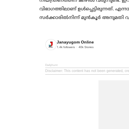
നിയന്ത്രണത്തിന് കീഴില്‍ വരുന്നുണ്ട
വിഭാഗത്തിലാണ് ഉള്‍പ്പെട്ടിരുന്നത്. എന
സർക്കാരില്‍നിന്ന് മുൻകൂർ അനുമതി വാ
Janayugom Online
1.4k
followers
40k
Stories
Dailyhunt
Disclaimer
: This content has not been generated, cr