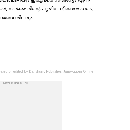
്. ഇവയിലേറെയും ഇതുവരെ സൗജന്യം എന്ന
്നാല്‍, സർക്കാരിന്റെ പുതിയ നീക്കത്തോടെ,
ങ്ങേണ്ടിവരും.
eated or edited by Dailyhunt. Publisher: Janayugom Online
ADVERTISEMENT