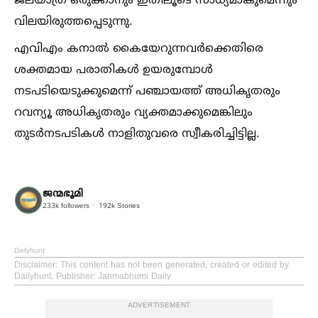
ജലയാത്ര ഒരുക്കാനും ഇതിലൂടെ സാധ്യമാകുമെന്നും
വിലയിരുത്തപ്പെടുന്നു.
എവിഎം കനാല്‍ കൈയേറുന്നവര്‍ക്കെതിരെ
ശക്തമായ പരാതികള്‍ ഉയരുമ്പോള്‍
നടപടിയെടുക്കുമെന്ന് പഞ്ചായത്ത് അധികൃതരും
റവന്യൂ അധികൃതരും വ്യക്തമാക്കുമെങ്കിലും
തുടര്‍നടപടികള്‍ നാളിതുവരെ സ്വീകരിച്ചിട്ടില്ല.
ജന്മഭൂമി
233k
followers
192k
Stories
Dailyhunt
Disclaimer
: This content has not been generated, created or edited by
Dailyhunt. Publisher: Janmabhumi Daily
ADVERTISEMENT