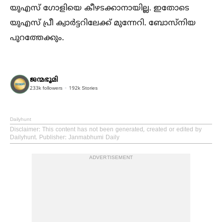
യുഎസ് ഗോളിയെ കീഴടക്കാനായില്ല. ഇതോടെ
യുഎസ് പ്രീ ക്വാര്‍ട്ടറിലേക്ക് മുന്നേറി. ബോസ്നിയ
പുറത്തേക്കും.
ജന്മഭൂമി
233k
followers
192k
Stories
Dailyhunt
Disclaimer
: This content has not been generated, created or edited by
Dailyhunt. Publisher: Janmabhumi Daily
ADVERTISEMENT