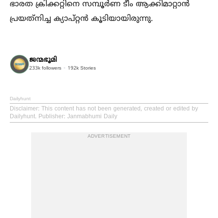
ഭാരത ക്രിക്കറ്റിനെ സമ്പൂര്‍ണ ടീം ആക്കിമാറ്റാന്‍
പ്രയത്‌നിച്ച ക്യാപ്റ്റന്‍ കൂടിയായിരുന്നു.
ജന്മഭൂമി
233k
followers
192k
Stories
Dailyhunt
Disclaimer
: This content has not been generated, created or edited by
Dailyhunt. Publisher: Janmabhumi Daily
ADVERTISEMENT