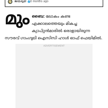
ജന്മഭൂമി
0 months ago
മും
ബൈ:
ലോകം കണ്ട
എക്കാലത്തെയും മികച്ച
ക്യാപ്റ്റന്‍മാരില്‍ ഒരാളായിരുന്ന
സൗരവ് ഗാംഗുലി ഐസിസി ഹാള്‍ ഓഫ് ഫെയിമില്‍.
ADVERTISEMENT