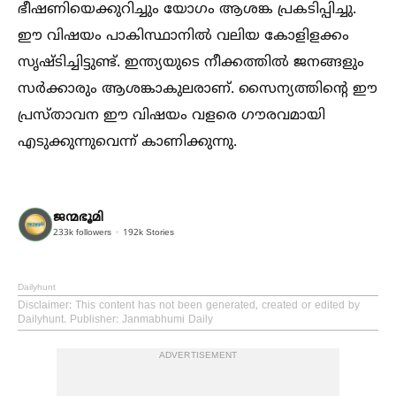
ഭീഷണിയെക്കുറിച്ചും യോഗം ആശങ്ക പ്രകടിപ്പിച്ചു.
ഈ വിഷയം പാകിസ്ഥാനില്‍ വലിയ കോളിളക്കം
സൃഷ്ടിച്ചിട്ടുണ്ട്. ഇന്ത്യയുടെ നീക്കത്തില്‍ ജനങ്ങളും
സർക്കാരും ആശങ്കാകുലരാണ്. സൈന്യത്തിന്റെ ഈ
പ്രസ്താവന ഈ വിഷയം വളരെ ഗൗരവമായി
എടുക്കുന്നുവെന്ന് കാണിക്കുന്നു.
ജന്മഭൂമി
233k
followers
192k
Stories
Dailyhunt
Disclaimer
: This content has not been generated, created or edited by
Dailyhunt. Publisher: Janmabhumi Daily
ADVERTISEMENT