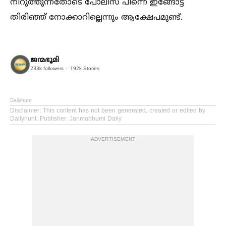
നിറുത്തുന്നതോടെ പോലീസ് പിന്നെ ഇങ്ങോട്ട്
തിരിഞ്ഞ് നോക്കാറില്ലെന്നും ആക്ഷേപമുണ്ട്.
ജന്മഭൂമി
233k
followers
192k
Stories
Dailyhunt
Disclaimer
: This content has not been generated, created or edited by
Dailyhunt. Publisher: Janmabhumi Daily
ADVERTISEMENT