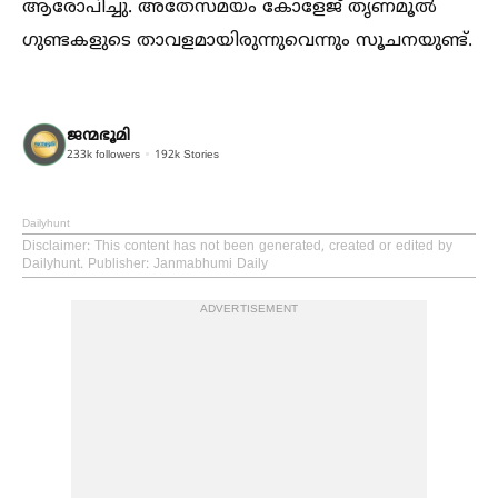
ആരോപിച്ചു. അതേസമയം കോളേജ് തൃണമൂല്‍
ഗുണ്ടകളുടെ താവളമായിരുന്നുവെന്നും സൂചനയുണ്ട്.
ജന്മഭൂമി
233k
followers
192k
Stories
Dailyhunt
Disclaimer
: This content has not been generated, created or edited by
Dailyhunt. Publisher: Janmabhumi Daily
ADVERTISEMENT