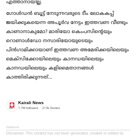
എത്താനായില്ല.
ഗോള്‍ഡൻ ബൂട്ട് നേടുന്നവരുടെ ടീം ലോകകപ്പ്
ജയിക്കുകയെന്ന അപൂർവ നേട്ടം ഇത്തവണ വീണ്ടും
കാണാനാകുമോ? മാരിയോ കെംപസിന്‍റെയും
റൊണാള്‍ഡോ നസാരിയോയുടെയും
പിൻഗാമിക്കായാണ് ഇത്തവണ അമേരിക്കയിലെയും
മെക്സിക്കോയിലെയും കാനഡയിലെയും
കാനഡയിലെയും കളിമൈതാനങ്ങള്‍
കാത്തിരിക്കുന്നത്…
Kairali News
1.7M
followers
213k
Stories
Dailyhunt
Disclaimer
: This content has not been generated, created or edited by