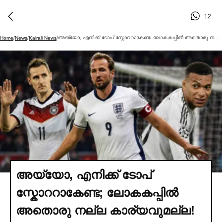
12
അയ്യോ, എനിക്ക് ടോപ് സ്കോററാകേണ്ട; ലോകകപ്പില്‍ അതൊരു നല്ല കാര്യവുമല്ല!
Home
/
News
/
Kairali News
/
അയ്യോ, എനിക്ക് ടോപ്
സ്കോററാകേണ്ട; ലോകകപ്പില്‍
അതൊരു നല്ല കാര്യവുമല്ല!