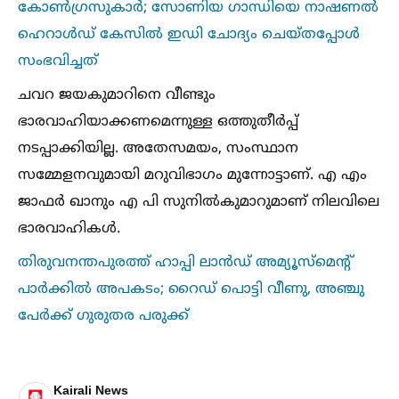
കോണ്‍ഗ്രസുകാർ; സോണിയ ഗാന്ധിയെ നാഷണല്‍
ഹെറാള്‍ഡ് കേസില്‍ ഇഡി ചോദ്യം ചെയ്തപ്പോള്‍
സംഭവിച്ചത്
ചവറ ജയകുമാറിനെ വീണ്ടും
ഭാരവാഹിയാക്കണമെന്നുള്ള ഒത്തുതീർപ്പ്
നടപ്പാക്കിയില്ല. അതേസമയം, സംസ്ഥാന
സമ്മേളനവുമായി മറുവിഭാഗം മുന്നോട്ടാണ്. എ എം
ജാഫർ ഖാനും എ പി സുനില്‍കുമാറുമാണ് നിലവിലെ
ഭാരവാഹികള്‍.
തിരുവനന്തപുരത്ത് ഹാപ്പി ലാൻഡ് അമ്യൂസ്മെൻ്റ്
പാർക്കില്‍ അപകടം; റൈഡ് പൊട്ടി വീണു, അഞ്ചു
പേർക്ക് ഗുരുതര പരുക്ക്
Kairali News