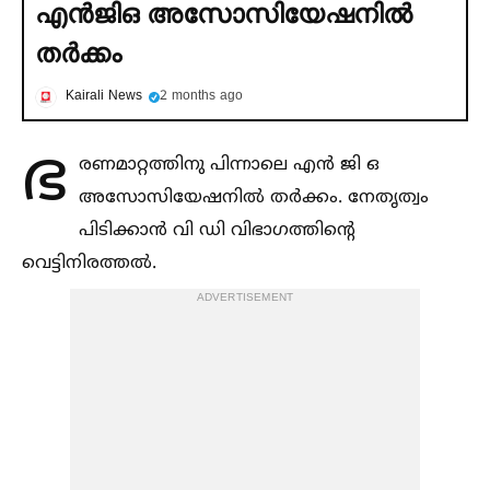
എൻജിഒ അസോസിയേഷനില്‍
തര്‍ക്കം
Kairali News
2 months ago
ഭ
രണമാറ്റത്തിനു പിന്നാലെ എൻ ജി ഒ
അസോസിയേഷനില്‍ തർക്കം. നേതൃത്വം
പിടിക്കാൻ വി ഡി വിഭാഗത്തിന്റെ
വെട്ടിനിരത്തല്‍.
ADVERTISEMENT