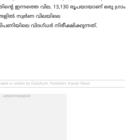
ൻ്റെ ഇന്നത്തെ വില. 13,130 രൂപയായാണ് ഒരു ഗ്രാം
്ങളില്‍ സ്വർണ വിലയിലെ
ിപണിയിലെ വിദഗ്ധർ നിരീക്ഷിക്കുന്നത്.
ated or edited by Dailyhunt. Publisher: Kairali News
ADVERTISEMENT