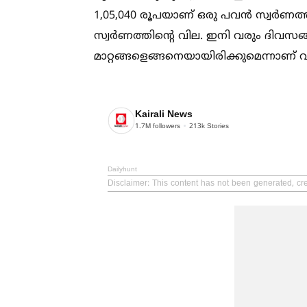
1,05,040 രൂപയാണ് ഒരു പവൻ സ്വർണത്തി
സ്വർണത്തിൻ്റെ വില. ഇനി വരും ദിവസങ
മാറ്റങ്ങളെങ്ങനെയായിരിക്കുമെന്നാണ് വ
Kairali News
1.7M
followers
213k
Stories
Dailyhunt
Disclaimer
: This content has not been generated, cre