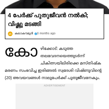
4 പേര്‍ക്ക് പുതുജീവൻ നല്‍കി;
വിഷ്ണു മടങ്ങി
കലാകൗമുദി
0 months ago
കോ
ഴിക്കോട്: കടുത്ത
തലവേദനയെത്തുടർന്ന്
ചികിത്സയിലിരിക്കെ മസ്തിഷ്ക
മരണം സംഭവിച്ച ഇരിങ്ങല്‍ സ്വദേശി വിഷ്ണുവിന്റെ
(20) അവയവങ്ങള്‍ നാലുപേർക്ക് പുതുജീവനേകും.
ADVERTISEMENT