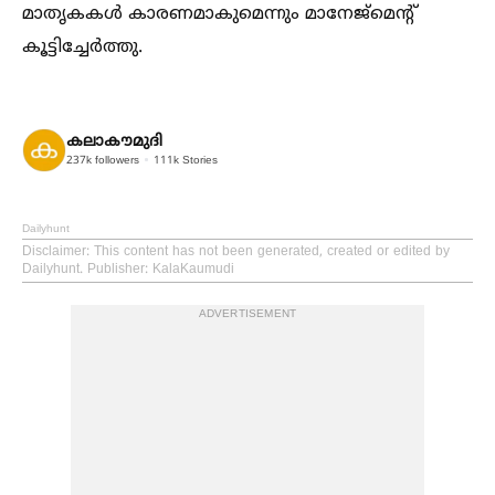
മാതൃകകള്‍ കാരണമാകുമെന്നും മാനേജ്മെന്റ്
കൂട്ടിച്ചേർത്തു.
കലാകൗമുദി
237k
followers
111k
Stories
Dailyhunt
Disclaimer
: This content has not been generated, created or edited by
Dailyhunt. Publisher: KalaKaumudi
ADVERTISEMENT