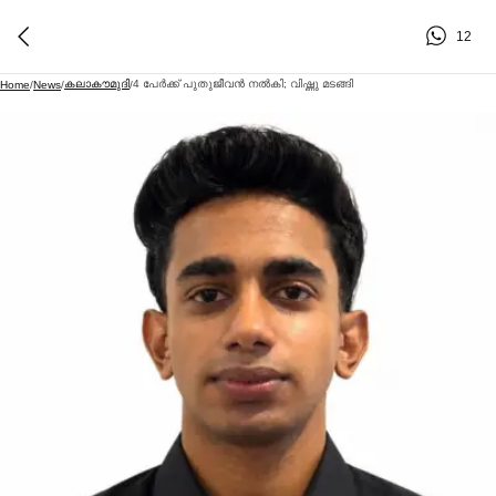
12
കലാകൗമുദി
4 പേര്‍ക്ക് പുതുജീവൻ നല്‍കി; വിഷ്ണു മടങ്ങി
Home
/
News
/
/