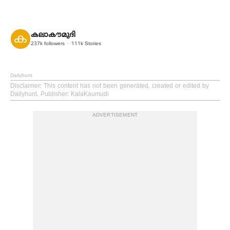
കലാകൗമുദി
237k
followers
111k
Stories
Dailyhunt
Disclaimer
: This content has not been generated, created or edited by
Dailyhunt. Publisher: KalaKaumudi
ADVERTISEMENT