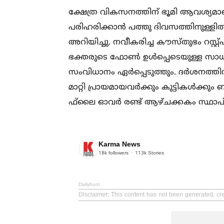
ക്ഷേത്ര വികസനത്തിന് ഭൂമി ആവശ്യമാണ്
പരിഹരിക്കാന്‍ പത്തു ദിവസത്തിനുള്ളില്
അറിയിച്ചു. നവീകരിച്ച കൗസ്തുഭം റസ്റ്റ
ഭക്തരുടെ ഫോണ്‍ ഉള്‍പ്പെടെയുള്ള സാധ
സംവിധാനം ഏര്‍പ്പെടുത്തും. ദര്‍ശനത്ത
മാറ്റി പ്രായമായവര്‍ക്കും കുട്ടികള്‍ക്കു
ഫ്‌ലൈ ഓവര്‍ രണ്ട് ആഴ്ചക്കകം സ്ഥാപിക്
Karma News
18k
followers
113k
Stories
Dailyhunt
Disclaimer
: This content has not been generated, cr