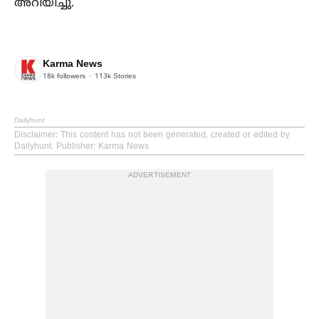
അറിയിച്ചു.
Karma News
18k
followers
113k
Stories
Dailyhunt
Disclaimer
: This content has not been generated, created or edited by
Dailyhunt. Publisher: Karma News
ADVERTISEMENT