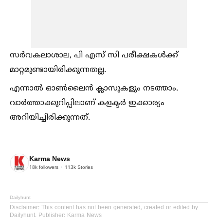
സര്‍വകലാശാല, പി എസ് സി പരീക്ഷകള്‍ക്ക്
മാറ്റമുണ്ടായിരിക്കുന്നതല്ല.
എന്നാല്‍ ഓണ്‍ലൈൻ ക്ലാസുകളും നടത്താം.
വാര്‍ത്താക്കുറിപ്പിലാണ് കളക്ടര്‍ ഇക്കാര്യം
അറിയിച്ചിരിക്കുന്നത്.
Karma News
18k
followers
113k
Stories
Dailyhunt
Disclaimer
: This content has not been generated, created or edited by
Dailyhunt. Publisher: Karma News