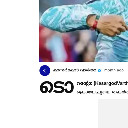
കാസര്‍കോട് വാര്‍ത്ത
1 month ago
ടൊ
റൻ്റോ: (KasargodVart
ക്രൊയേഷ്യയെ തകർത്ത് പ