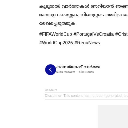
കൂടുതല്‍ വാർത്തകള്‍ അറിയാന്‍ ഞങ്ങ
ഫോളോ ചെയ്യുക. നിങ്ങളുടെ അഭിപ്രായങ്
രേഖപ്പെടുത്തുക.
#FIFAWorldCup #PortugalVsCroatia #Cris
#WorldCup2026 #RenuNews
കാസര്‍കോട് വാര്‍ത്ത
634k
followers
45k
Stories
Dailyhunt
Disclaimer
: This content has not been generated, cr