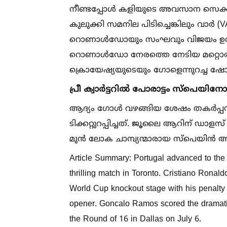
നീണ്ടപ്പോള്‍ കളിയുടെ അവസാന സെക്ക
കുലുക്കി സമനില പിടിച്ചെങ്കിലും 
റൊണാള്‍ഡോയും സംഘവും വിജയം ഉറപ്പിച്
റൊണാള്‍ഡോ നേരത്തെ നേടിയ മറ്റൊരു
ക്രൊയേഷ്യയുടെയും ഗോളെന്നുറച്ച ഷോട്ടുകള
പ്രീ ക്വാർട്ടറില്‍ പോരാട്ടം സ്പെയിനോ
ആദ്യം ഗോള്‍ വഴങ്ങിയ ശേഷം തകർപ്പൻ ത
ടിക്കറ്റുറപ്പിച്ചത്. ജൂലൈ ആറിന് ഡാളസ് സ്
മുൻ ലോക ചാമ്പ്യന്മാരായ സ്പെയിൻ ആ
Article Summary: Portugal advanced to the 
thrilling match in Toronto. Cristiano Ronal
World Cup knockout stage with his penalty i
opener. Goncalo Ramos scored the dramatic 
the Round of 16 in Dallas on July 6.