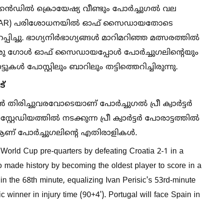
ൻഡില്‍ ക്രൊയേഷ്യ വീണ്ടും പോർച്ചുഗല്‍ വല
വാർ (VAR) പരിശോധനയില്‍ ഓഫ് സൈഡായതോടെ
ചു. ഭാഗ്യനിർഭാഗ്യങ്ങള്‍ മാറിമറിഞ്ഞ മത്സരത്തില്‍
 ഗോള്‍ ഓഫ് സൈഡായപ്പോള്‍ പോർച്ചുഗലിൻ്റെയും
്‍ പോസ്റ്റിലും ബാറിലും തട്ടിത്തെറിച്ചിരുന്നു.
ട്
ിരിച്ചുവരവോടെയാണ് പോർച്ചുഗല്‍ പ്രീ ക്വാർട്ടർ
റ്റേഡിയത്തില്‍ നടക്കുന്ന പ്രീ ക്വാർട്ടർ പോരാട്ടത്തില്‍
ണ് പോർച്ചുഗലിൻ്റെ എതിരാളികള്‍.
World Cup pre-quarters by defeating Croatia 2-1 in a
do made history by becoming the oldest player to score in a
n the 68th minute, equalizing Ivan Perisic's 53rd-minute
winner in injury time (90+4'). Portugal will face Spain in