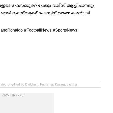
ളുടെ ഫേസ്ബുക്ക് പേജും വാട്സ് ആപ്പ് ചാനലും
ങള്‍ ഫേസ്ബുക്ക് പോസ്റ്റിന് താഴെ കമൻ്റായി
tianoRonaldo #FootballNews #SportsNews
eated or edited by Dailyhunt. Publisher: Kasargodvartha
ADVERTISEMENT