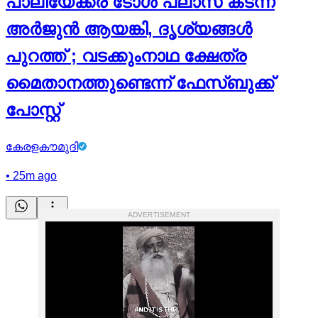
പാലിയേക്കര ടോള്‍ പ്ലാസ കടന്ന്
അര്‍ജുൻ ആയങ്കി, ദൃശ്യങ്ങള്‍
പുറത്ത് ; വടക്കുംനാഥ ക്ഷേത്ര
മൈതാനത്തുണ്ടെന്ന് ഫേസ്ബുക്ക്
പോസ്റ്റ്
കേരളകൗമുദി
•
25m ago
ADVERTISEMENT