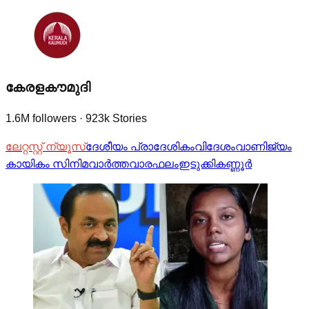
കേരളകൗമുദി
1.6M
followers
·
923k
Stories
ലേറ്റസ്റ്റ് ന്യൂസ്
ദേശീയം
പ്രാദേശികം
വിദേശം
വാണിജ്യം
കായികം
സിനിമവാര്‍ത്ത
വാരഫലം
ഇടുക്കി
കണ്ണൂര്‍