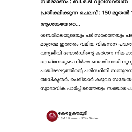
നിർമ്മാണം : ബി.ഒ.ടി വ്യവസ്ഥയില്‍
പ്രതീക്ഷിക്കുന്ന ചെലവ് : 150 മുതല
ആശങ്കയേറെ...
ശബരിമലയുടെയും പരിസരത്തെയും പരിസ്ഥ
മാത്രമേ ഇത്തരം വലിയ വികസന പദ്ധതിക
വന്യജീവി ബോർഡിന്റെ കർശന നിലപാ
റോപ്‌വേയുടെ നിർമ്മാണത്തിനായി നൂറുകണക
പശ്ചിമഘട്ടത്തിന്റെ പരിസ്ഥിതി സന്ത
അധികൃതർ. പെരിയാർ കടുവാ സങ്കേതത്തി
സ്വാഭാവിക പാർപ്പിടത്തെയും സഞ്ചാരപ
കേരളകൗമുദി
1.6M
followers
924k
Stories