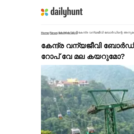
കേരളകൗമുദി
കേന്ദ്ര വന്യജീവി ബോര്‍ഡിന്റെ അന
Home
/
News
/
/
കേന്ദ്ര വന്യജീവി ബോര്‍
റോപ് വേ മല കയറുമോ?