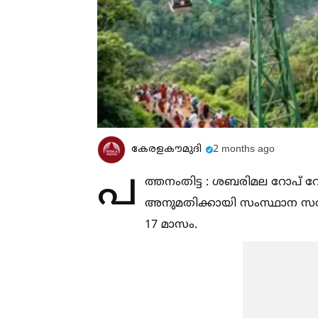
കേരളകൗമുദി
2 months ago
പ
ത്തനംതിട്ട : ശബരിമല റോപ് വേ
അനുമതിക്കായി സംസ്ഥാന സർക്ക
17 മാസം.