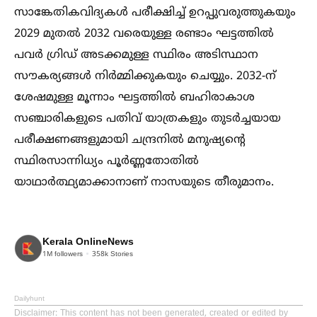
സാങ്കേതികവിദ്യകള്‍ പരീക്ഷിച്ച്‌ ഉറപ്പുവരുത്തുകയും
2029 മുതല്‍ 2032 വരെയുള്ള രണ്ടാം ഘട്ടത്തില്‍
പവർ ഗ്രിഡ് അടക്കമുള്ള സ്ഥിരം അടിസ്ഥാന
സൗകര്യങ്ങള്‍ നിർമ്മിക്കുകയും ചെയ്യും. 2032-ന്
ശേഷമുള്ള മൂന്നാം ഘട്ടത്തില്‍ ബഹിരാകാശ
സഞ്ചാരികളുടെ പതിവ് യാത്രകളും തുടർച്ചയായ
പരീക്ഷണങ്ങളുമായി ചന്ദ്രനില്‍ മനുഷ്യന്റെ
സ്ഥിരസാന്നിധ്യം പൂർണ്ണതോതില്‍
യാഥാർത്ഥ്യമാക്കാനാണ് നാസയുടെ തീരുമാനം.
Kerala OnlineNews
1M
followers
358k
Stories
Dailyhunt
Disclaimer
: This content has not been generated, created or edited by