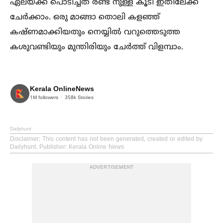
ഏലയ്ക്ക പൊടിച്ചത് രണ്ട് നുള്ള് കൂടി ഇതിലേക്ക്
ചേർക്കാം. ഒരു മാങ്ങാ തൊലി കളഞ്ഞ്
കഷ്ണമാക്കിയതും നെയ്യില്‍ വറുത്തെടുത്ത
കശുവണ്ടിയും മുന്തിരിയും ചേർത്ത് വിളമ്പാം.
Kerala OnlineNews
1M
followers
358k
Stories
Dailyhunt
Disclaimer
: This content has not been generated, created or edited by
Dailyhunt. Publisher: Kerala Online News
ADVERTISEMENT