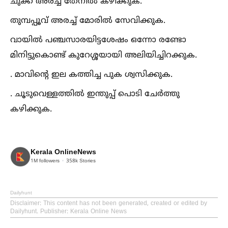
ചുക്ക് അരച്ച്‌ തേനില്‍ കഴിക്കുക.
തുമ്പപ്പൂവ് അരച്ച്‌ മോരില്‍ സേവിക്കുക.
വായില്‍ പഞ്ചസാരയിട്ടശേഷം ഒന്നോ രണ്ടോ
മിനിട്ടുകൊണ്ട് കുറേശ്ശയായി അലിയിച്ചിറക്കുക.
. മാവിന്‍റെ ഇല കത്തിച്ച പുക ശ്വസിക്കുക.
. ചൂടുവെള്ളത്തില്‍ ഇന്തുപ്പ് പൊടി ചേര്‍ത്തു
കഴിക്കുക.
Kerala OnlineNews
1M
followers
358k
Stories
Dailyhunt
Disclaimer
: This content has not been generated, created or edited by
Dailyhunt. Publisher: Kerala Online News